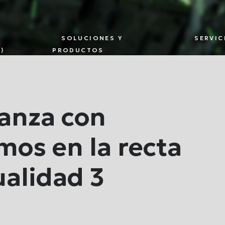
E
SOLUCIONES Y
SERVIC
)
PRODUCTOS
TNERS
SMART
GESTIÓN
SOLU
METERING
DE
EDGE
MULTI-
ACTIVOS
UTILITY
DIGITALES
anza con
mos en la recta
ualidad 3