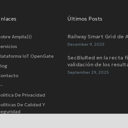
Enlaces
Últimos Posts
Railway Smart Grid de 
obre Amplía)))
December 9, 2025
ervicios
lataforma IoT OpenGate
SecBluRed en la recta fi
validación de los resul
log
September 29, 2025
Contacto
--
olitica De Privacidad
olíticas De Calidad Y
eguridad