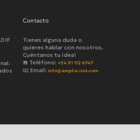
Contacto
ADIF
Tienes alguna duda o
quieres hablar con nosotros.
Cuéntanos tu idea!
☎️ Teléfono:
nal:
+34 91 112 6747
📧 Email:
tados
info@amplia-iiot.com