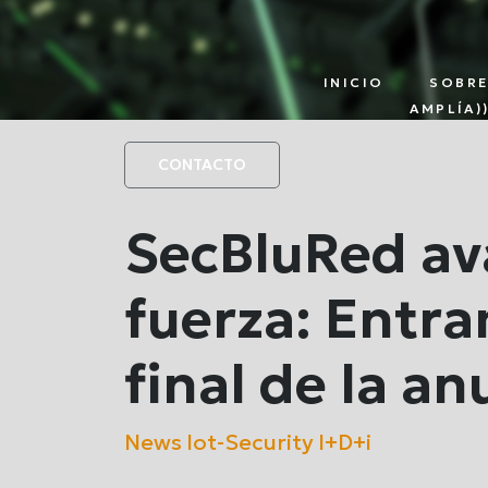
INICIO
SOBR
AMPLÍA))
PLATAFORMA
PAR
IOT
CONTACTO
SecBluRed av
fuerza: Entra
final de la an
News
Iot-Security
I+D+i