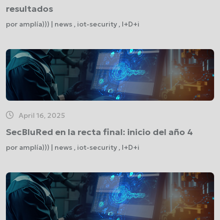
resultados
por amplía))) | news , iot-security , I+D+i
April 16, 2025
SecBluRed en la recta final: inicio del año 4
por amplía))) | news , iot-security , I+D+i