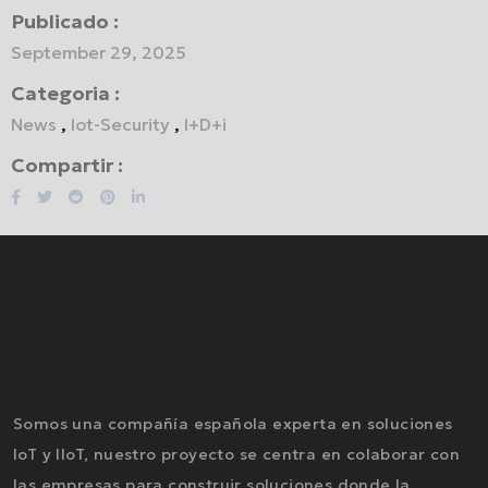
Publicado :
September 29, 2025
Categoria :
News
,
Iot-Security
,
I+D+i
Compartir :
Somos una compañía española experta en soluciones
IoT y IIoT, nuestro proyecto se centra en colaborar con
las empresas para construir soluciones donde la