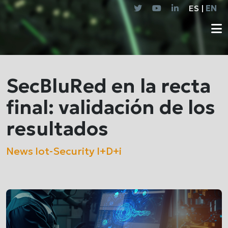
ES |
EN
SecBluRed en la recta
final: validación de los
resultados
News
Iot-Security
I+D+i