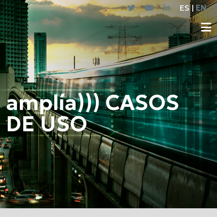
ES |
EN
amplía))) CASOS
DE USO